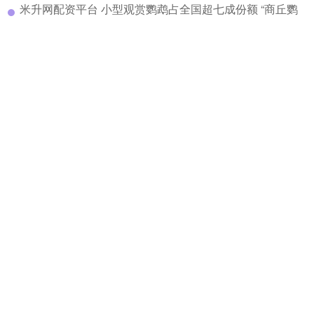
​米升网配资平台 小型观赏鹦鹉占全国超七成份额 “商丘鹦
鹉”如何“飞”得更远
​聚操盘配资 福建路港作为被告/被上诉人的2起涉及建设工
程施工合同纠纷的诉讼将于2025年7月15日开庭
​拾贝赢配资平台 刚刚，外交部回应！信息量大
最新文章
E路配资 行业追踪|光伏市场（4月25日-5月1
日）：多晶硅料(致密料)价格环比没有变动
一鼎盈配资平台 行业追踪|中医药市场（4月
25日-5月1日）：综合200中药材价格指数环
比略有下跌
通牛配资平台 行业追踪|家电市场（4月25日-5