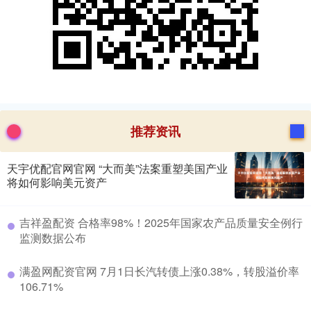
推荐资讯
天宇优配官网官网 “大而美”法案重塑美国产业
将如何影响美元资产
​吉祥盈配资 合格率98%！2025年国家农产品质量安全例行
监测数据公布
​满盈网配资官网 7月1日长汽转债上涨0.38%，转股溢价率
106.71%