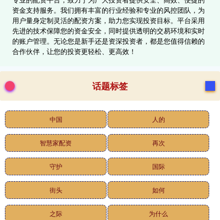
资金支持服务。我们拥有丰富的行业经验和专业的风控团队，为
用户量身定制灵活的配资方案，助力您实现投资目标。平台采用
先进的技术保障您的资金安全，同时提供透明的交易环境和实时
的账户管理。无论您是新手还是资深投资者，都是您值得信赖的
合作伙伴，让您的投资更轻松、更高效！
话题标签
中国
人的
智慧家配资
再次
守护
国际
街头
如何
之际
为什么