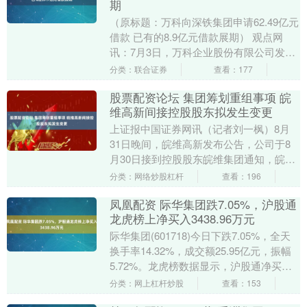
期
（原标题：万科向深铁集团申请62.49亿元
借款 已有的8.9亿元借款展期） 观点网
讯：7月3日，万科企业股份有限公司发布
公告，披露公司向深铁集团申请不超过
分类：联合证券
查看：177
62.....
股票配资论坛 集团筹划重组事项 皖
维高新间接控股股东拟发生变更
上证报中国证券网讯（记者刘一枫）8月
31日晚间，皖维高新发布公告，公司于8
月30日接到控股股东皖维集团通知，皖维
集团拟与其他省属企业集团筹划重组事
分类：网络炒股杠杆
查看：196
项。 公告显示....
凤凰配资 际华集团跌7.05%，沪股通
龙虎榜上净买入3438.96万元
际华集团(601718)今日下跌7.05%，全天
换手率14.32%，成交额25.95亿元，振幅
5.72%。龙虎榜数据显示，沪股通净买入
3438.96万元，营业部....
分类：网上杠杆炒股
查看：153