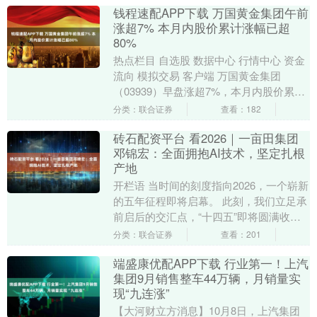
钱程速配APP下载 万国黄金集团午前
涨超7% 本月内股价累计涨幅已超
80%
热点栏目 自选股 数据中心 行情中心 资金
流向 模拟交易 客户端 万国黄金集团
（03939）早盘涨超7%，本月内股价累计
涨幅已超80%。截至发稿，股价上涨7.1....
分类：联合证券
查看：182
砖石配资平台 看2026｜一亩田集团
邓锦宏：全面拥抱AI技术，坚定扎根
产地
开栏语 当时间的刻度指向2026，一个崭新
的五年征程即将启幕。 此刻，我们立足承
前启后的交汇点，“十四五”即将圆满收
官。回顾2025年，在多重压力之下，中国
分类：联合证券
查看：201
经济....
端盛康优配APP下载 行业第一！上汽
集团9月销售整车44万辆，月销量实
现“九连涨”
【大河财立方消息】10月8日，上汽集团