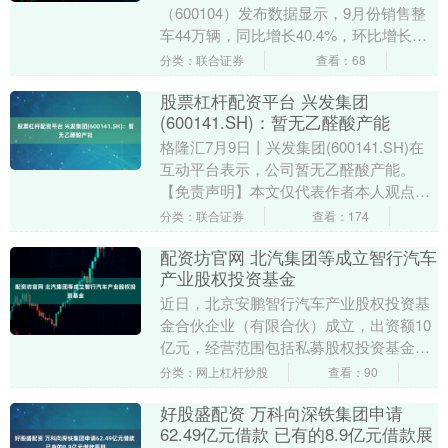
（600104）发布数据显示，9月份销售整
车44万辆，同比增长40.4%，环比增长
21%，销量规模位居行业第一。 今年以
分类：联合证券
查看：68
来....
股票杠杆配资平台 兴发集团
(600141.SH)：暂无乙醛酸产能
格隆汇7月9日丨兴发集团(600141.SH)在
互动平台表示，公司暂无乙醛酸产能。
【免责声明】本文仅代表作者本人观点，
与和讯网无关。和讯网站对文中陈述、观
分类：联合证券
查看：174
点判....
配资坊官网 北汽集团等成立智行汽车
产业股权投资基金
近日，北京安鹏智行汽车产业股权投资基
金合伙企业（有限合伙）成立，出资额10
亿元，经营范围包括私募股权投资基金管
理、创业投资基金管理服务等。企查查股
分类：网上杠杆炒股
查看：90
权穿透显示，该....
好股盛配资 万科向深铁集团申请
62.49亿元借款 已有的8.9亿元借款展