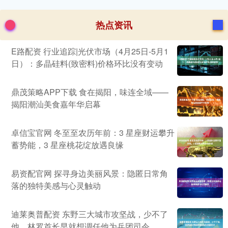
热点资讯
E路配资 行业追踪|光伏市场（4月25日-5月1
日）：多晶硅料(致密料)价格环比没有变动
鼎茂策略APP下载 食在揭阳，味连全域——
揭阳潮汕美食嘉年华启幕
卓信宝官网 冬至至农历年前：3 星座财运攀升
蓄势能，3 星座桃花绽放遇良缘
易资配官网 探寻身边美丽风景：隐匿日常角
落的独特美感与心灵触动
迪莱奥普配资 东野三大城市攻坚战，少不了
他，林罗首长早就想调任他为兵团司令