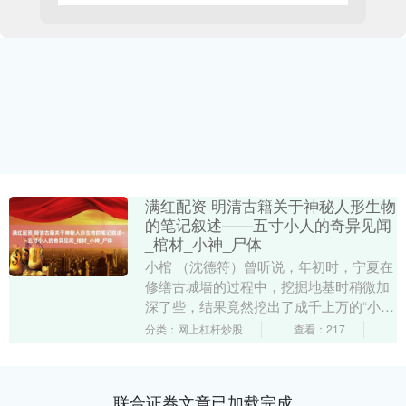
满红配资 明清古籍关于神秘人形生物
的笔记叙述——五寸小人的奇异见闻
_棺材_小神_尸体
小棺 （沈德符）曾听说，年初时，宁夏在
修缮古城墙的过程中，挖掘地基时稍微加
深了些，结果竟然挖出了成千上万的“小棺
材”。这些棺材大多不超过一尺长，打开一
分类：网上杠杆炒股
查看：217
看，里面躺....
联合证券文章已加载完成